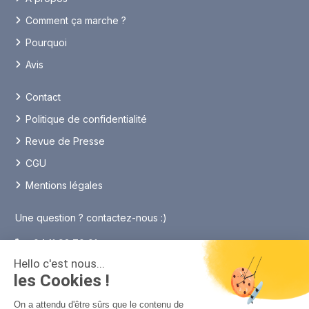
Comment ça marche ?
Pourquoi
Avis
Contact
Politique de confidentialité
Revue de Presse
CGU
Mentions légales
Une question ? contactez-nous :)
04 11 93 70 01
Hello c'est nous...
contact@sportihome.com
les Cookies !
On a attendu d'être sûrs que le contenu de