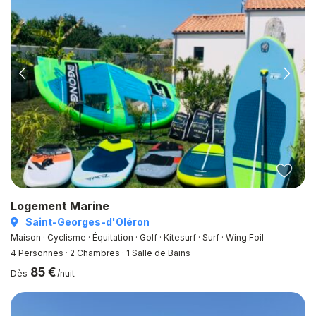
Logement Marine
Saint-Georges-d'Oléron
Maison · Cyclisme · Équitation · Golf · Kitesurf · Surf · Wing Foil
4 Personnes
·
2 Chambres
·
1 Salle de Bains
85 €
Dès
/nuit