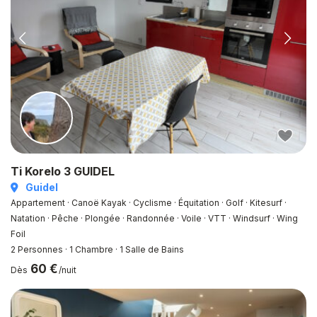
Ti Korelo 3 GUIDEL
Guidel
Appartement · Canoë Kayak · Cyclisme · Équitation · Golf · Kitesurf ·
Natation · Pêche · Plongée · Randonnée · Voile · VTT · Windsurf · Wing
Foil
2 Personnes
·
1 Chambre
·
1 Salle de Bains
60 €
Dès
/nuit