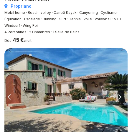
Propriano
Mobil home · Beach-volley · Canoë Kayak · Canyoning · Cyclisme ·
Équitation · Escalade · Running · Surf · Tennis · Voile · Volleyball · VTT ·
Windsurf · Wing Foil
4 Personnes
·
2 Chambres
·
1 Salle de Bains
45 €
Dès
/nuit