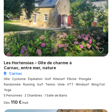
Les Hortensias – Gîte de charme à
Carnac, entre mer, nature
Carnac
Gîte · Cyclisme · Équitation · Golf · Kitesurf · Pêche · Plongée ·
Randonnée · Running · Surf · Tennis · Voile · VTT · Windsurf · Wing Foil ·
Yoga
5 Personnes
·
2 Chambres
·
1 Salle de Bains
110 €
Dès
/nuit