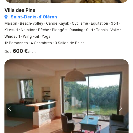
Villa des Pins
Saint-Denis-d'Oléron
Maison · Beach-volley · Canoë Kayak · Cyclisme · Équitation · Golf ·
Kitesurf · Natation · Pêche · Plongée · Running · Surf · Tennis · Voile ·
Windsurf · Wing Foil · Yoga
12 Personnes
·
4 Chambres
·
3 Salles de Bains
600 €
Dès
/nuit