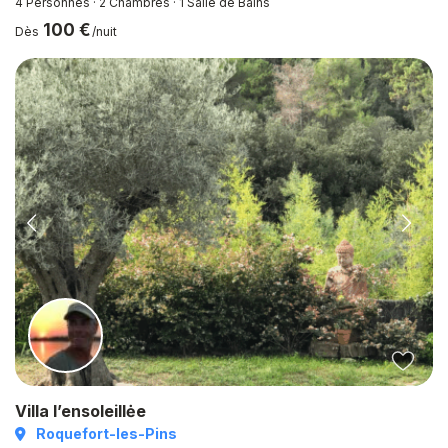
4 Personnes
·
2 Chambres
·
1 Salle de Bains
100 €
Dès
/nuit
Villa l’ensoleillėe
Roquefort-les-Pins