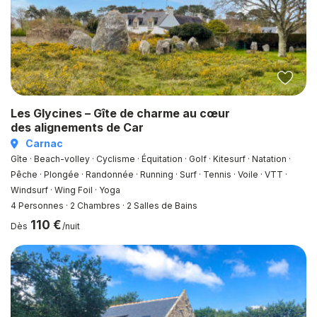
Les Glycines – Gîte de charme au cœur
des alignements de Car
Carnac
Gîte · Beach-volley · Cyclisme · Équitation · Golf · Kitesurf · Natation ·
Pêche · Plongée · Randonnée · Running · Surf · Tennis · Voile · VTT ·
Windsurf · Wing Foil · Yoga
4 Personnes
·
2 Chambres
·
2 Salles de Bains
110 €
Dès
/nuit