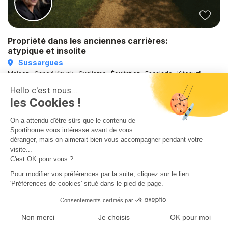
Propriété dans les anciennes carrières:
atypique et insolite
Sussargues
Maison · Canoë Kayak · Cyclisme · Équitation · Escalade · Kitesurf ·
Natation · Plongée · Randonnée · Running · Surf · Tennis · Voile · VTT ·
Hello c'est nous...
Windsurf · Wing Foil · Yoga
les Cookies !
8 Personnes
·
4 Chambres
·
2 Salles de Bains
230 €
On a attendu d'être sûrs que le contenu de
Dès
/nuit
Sportihome vous intéresse avant de vous
déranger, mais on aimerait bien vous accompagner pendant votre
visite...
C'est OK pour vous ?
Pour modifier vos préférences par la suite, cliquez sur le lien
Sportihome, la plateforme française qui connecte voyageurs
'Préférences de cookies' situé dans le pied de page.
sportifs et hôtes passionnés depuis 2017
Consentements certifiés par
Non merci
Je choisis
OK pour moi