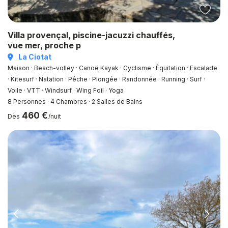
Villa provençal, piscine-jacuzzi chauffés,
vue mer, proche p
La Ciotat
Maison · Beach-volley · Canoë Kayak · Cyclisme · Équitation · Escalade
· Kitesurf · Natation · Pêche · Plongée · Randonnée · Running · Surf ·
Voile · VTT · Windsurf · Wing Foil · Yoga
8 Personnes
·
4 Chambres
·
2 Salles de Bains
460 €
Dès
/nuit