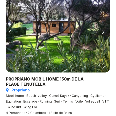
PROPRIANO MOBIL HOME 150m DE LA
PLAGE TENUTELLA
Propriano
Mobil home · Beach-volley · Canoë Kayak · Canyoning · Cyclisme ·
Équitation · Escalade · Running · Surf · Tennis · Voile · Volleyball · VTT
· Windsurf · Wing Foil
4 Personnes
·
2 Chambres
·
1 Salle de Bains