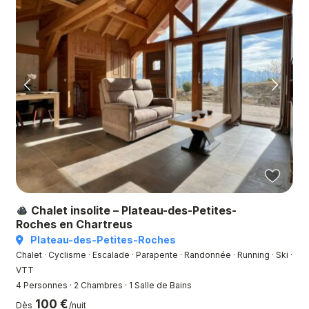
Chalet insolite – Plateau-des-Petites-
Roches en Chartreus
Plateau-des-Petites-Roches
Chalet · Cyclisme · Escalade · Parapente · Randonnée · Running · Ski ·
VTT
4 Personnes
·
2 Chambres
·
1 Salle de Bains
100 €
Dès
/nuit